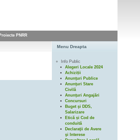
Proiecte PNRR
Menu Dreapta
Info Public
Alegeri Locale 2024
Achiziții
Anunţuri Publice
Anunţuri Stare
Civilă
Anunţuri Angajări
Concursuri
Buget şi DDS,
Salarizare
Etică și Cod de
conduită
Declaraţii de Avere
şi Interese