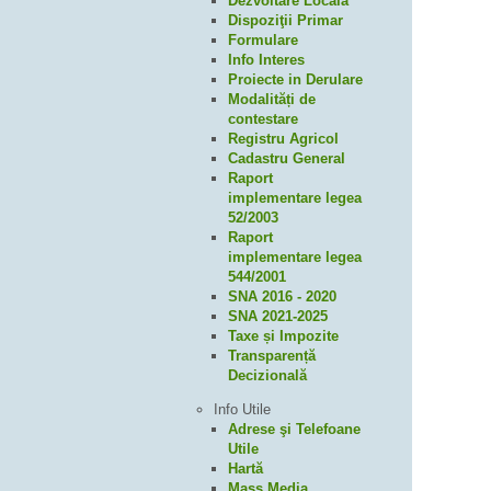
Dezvoltare Locală
Dispoziţii Primar
Formulare
Info Interes
Proiecte in Derulare
Modalități de
contestare
Registru Agricol
Cadastru General
Raport
implementare legea
52/2003
Raport
implementare legea
544/2001
SNA 2016 - 2020
SNA 2021-2025
Taxe și Impozite
Transparență
Decizională
Info Utile
Adrese şi Telefoane
Utile
Hartă
Mass Media