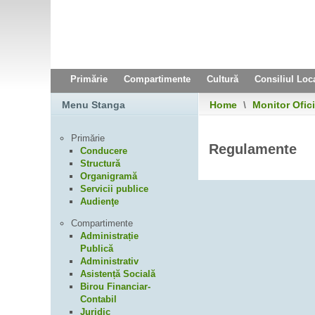
Primărie
Compartimente
Cultură
Consiliul Loc
Menu Stanga
Home
\
Monitor Ofici
Primărie
Regulamente
Conducere
Structură
Organigramă
Servicii publice
Audienţe
Compartimente
Administrație
Publică
Administrativ
Asistență Socială
Birou Financiar-
Contabil
Juridic