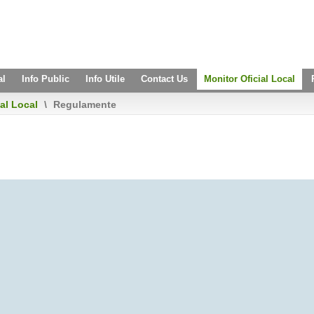
al
Info Public
Info Utile
Contact Us
Monitor Oficial Local
al Local
\
Regulamente