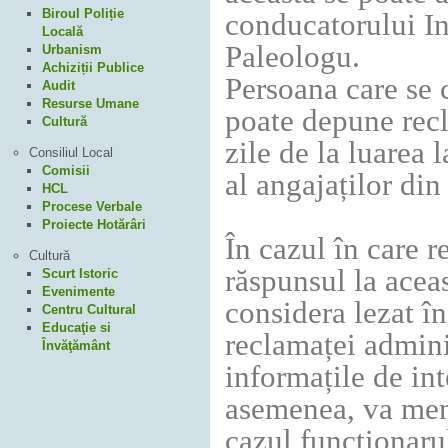
Biroul Poliție
conducatorului In
Locală
Paleologu.
Urbanism
Achiziții Publice
Persoana care se 
Audit
Resurse Umane
poate depune recl
Cultură
zile de la luarea 
Consiliul Local
Comisii
al angajaților din
HCL
Procese Verbale
Proiecte Hotărâri
În cazul în care 
Cultură
răspunsul la aceas
Scurt Istoric
Evenimente
considera lezat î
Centru Cultural
Educaţie si
reclamaței admini
Învăţământ
informațile de inte
asemenea, va menț
cazul funcționarul