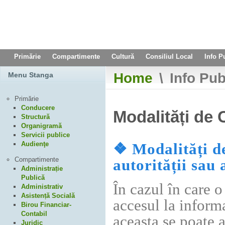
Primărie
Compartimente
Cultură
Consiliul Local
Info P
Home
\
Info Pub
Menu Stanga
Primărie
Conducere
Modalități de 
Structură
Organigramă
Servicii publice
Audienţe
❖ Modalități de
Compartimente
autorității sau 
Administrație
Publică
În cazul în care 
Administrativ
Asistență Socială
accesul la informa
Birou Financiar-
Contabil
aceasta se poate 
Juridic