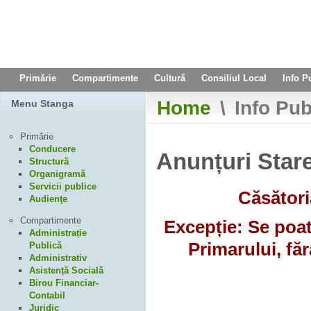
Primărie
Compartimente
Cultură
Consiliul Local
Info P
Home
\
Info Pub
Menu Stanga
Primărie
Conducere
Anunțuri Stare
Structură
Organigramă
Servicii publice
Căsători
Audienţe
Compartimente
Excepție: Se poat
Administrație
Primarului, făr
Publică
Administrativ
Asistență Socială
Birou Financiar-
Contabil
Juridic