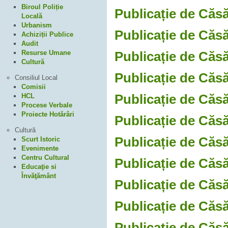
Biroul Poliție
Publicație de Căsă
Locală
Urbanism
Publicație de Căsă
Achiziții Publice
Audit
Resurse Umane
Publicație de Căsă
Cultură
Publicație de Căsă
Consiliul Local
Comisii
Publicație de Căsă
HCL
Procese Verbale
Proiecte Hotărâri
Publicație de Căsă
Cultură
Publicație de Căsă
Scurt Istoric
Evenimente
Centru Cultural
Publicație de Căsă
Educaţie si
Învăţământ
Publicație de Căsă
Publicație de Căsă
Publicație de Căsă