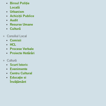
Biroul Poliție
Locală
Urbanism
Achiziții Publice
Audit
Resurse Umane
Cultură
Consiliul Local
Comisii
HCL
Procese Verbale
Proiecte Hotărâri
Cultură
Scurt Istoric
Evenimente
Centru Cultural
Educaţie si
Învăţământ