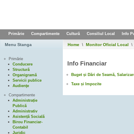
Primărie
Compartimente
Cultură
Consiliul Local
Info P
Menu Stanga
Home
\
Monitor Oficial Local
\
Primărie
Info Financiar
Conducere
Structură
Buget și Dări de Seamă, Salarizar
Organigramă
Servicii publice
Taxe și Impozite
Audienţe
Compartimente
Administrație
Publică
Administrativ
Asistență Socială
Birou Financiar-
Contabil
Juridic