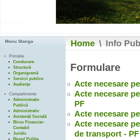
zxvzxzvzxv
Home
\
Info Pub
Menu Stanga
Primărie
Conducere
Formulare
Structură
Organigramă
Servicii publice
Acte necesare pen
Audienţe
Acte necesare pen
Compartimente
Administrație
PF
Publică
Administrativ
Acte necesare pen
Asistență Socială
Acte necesare pe
Birou Financiar-
Contabil
de transport - PF
Juridic
Biroul Poliție