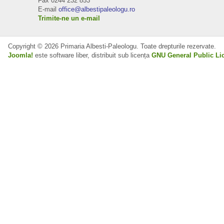
Fax 0244 232 853
E-mail
office@albestipaleologu.ro
Trimite-ne un e-mail
Copyright © 2026 Primaria Albesti-Paleologu. Toate drepturile rezervate.
Joomla!
este software liber, distribuit sub licența
GNU General Public Li