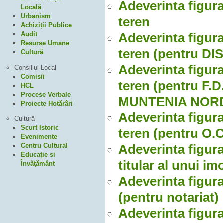
Adeverinta figura
Locală
Urbanism
teren
Achiziții Publice
Audit
Adeverinta figura
Resurse Umane
teren (pentru D
Cultură
Adeverinta figura
Consiliul Local
Comisii
teren (pentru F
HCL
Procese Verbale
MUNTENIA NORD
Proiecte Hotărâri
Adeverinta figura
Cultură
Scurt Istoric
teren (pentru O.C.
Evenimente
Centru Cultural
Adeverinta figurar
Educaţie si
titular al unui i
Învăţământ
Adeverinta figura
(pentru notariat)
Adeverinta figura